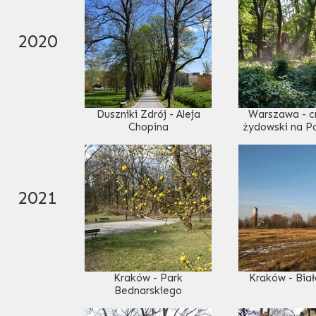
2020
Duszniki Zdrój - Aleja
Warszawa - c
Chopina
żydowski na 
2021
Kraków - Park
Kraków - Bia
Bednarskiego