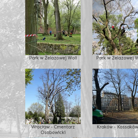
Park w Żelazowej Woli
Park w Żelazowej W
Wrocław - Cmentarz
Kraków - Kossakó
Osobowicki