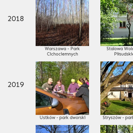
2018
Warszawa - Park
Stalowa Wola
Cichociemnych
Piłsudsk
2019
Ustków - park dworski
Stryszów - par